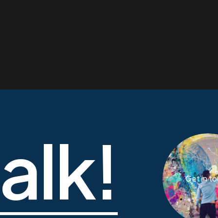
talk!
Get in t