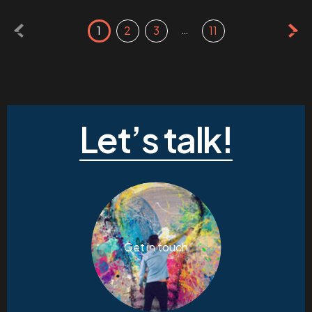
…
1
2
3
11
Let’s talk!
Get in touch