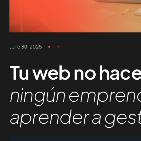
June 30, 2026
IF
Tu web no hac
ningún emprend
aprender a gesti