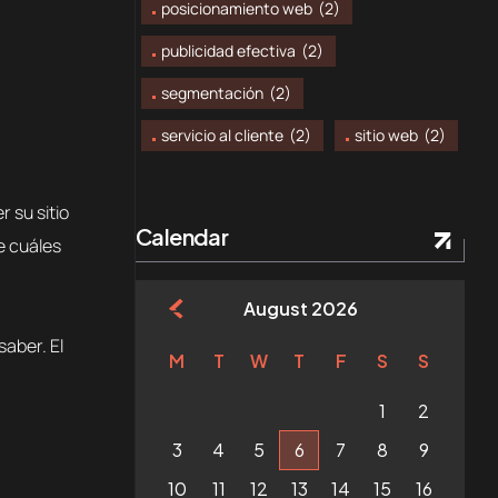
posicionamiento web
(2)
publicidad efectiva
(2)
segmentación
(2)
servicio al cliente
(2)
sitio web
(2)
 su sitio
Calendar
e cuáles
August 2026
aber. El
M
T
W
T
F
S
S
1
2
3
4
5
6
7
8
9
10
11
12
13
14
15
16