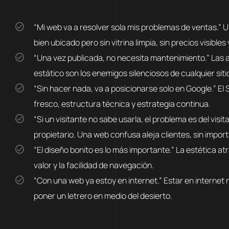
“Mi web va a resolver sola mis problemas de ventas.” Un sitio web es una herramienta, no un vendedor autónomo. Como un local
bien ubicado pero sin vitrina limpia, sin precios visible
“Una vez publicada, no necesita mantenimiento.” Las actualizaciones de seguridad, los plugins desactualizados y el contenido
estático son los enemigos silenciosos de cualquier si
“Sin hacer nada, va a posicionarse solo en Google.” El SEO no es magia negra, pero tampoco es pasivo. Requiere contenido
fresco, estructura técnica y estrategia continua.
“Si un visitante no sabe usarla, el problema es del visitante.” Error. La experiencia del usuario es su responsabilidad como
propietario. Una web confusa aleja clientes, sin import
“El diseño bonito es lo más importante.” La estética atrae. Pero lo que retiene y convierte es el mensaje claro, la propuesta de
valor y la facilidad de navegación.
“Con una web ya estoy en internet.” Estar en internet no es lo mismo que ser encontrado en internet. Sin estrategia, es como
poner un letrero en medio del desierto.