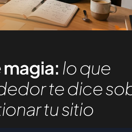
e magia:
lo que
edor te dice so
onar tu sitio