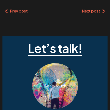
Prev post
Next post
Let’s talk!
Get in touch