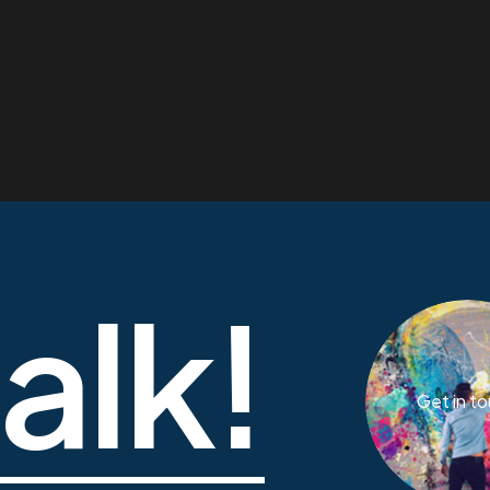
talk!
Get in t