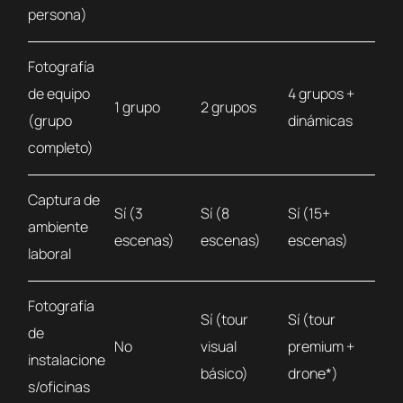
persona)
Fotografía
de equipo
4 grupos +
1 grupo
2 grupos
(grupo
dinámicas
completo)
Captura de
Sí (3
Sí (8
Sí (15+
ambiente
escenas)
escenas)
escenas)
laboral
Fotografía
Sí (tour
Sí (tour
de
No
visual
premium +
instalacione
básico)
drone*)
s/oficinas