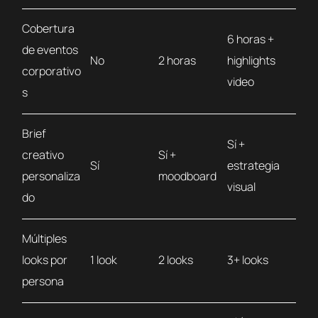
Cobertura
6 horas +
de eventos
No
2 horas
highlights
corporativo
video
s
Brief
Sí +
creativo
Sí +
Sí
estrategia
personaliza
moodboard
visual
do
Múltiples
looks por
1 look
2 looks
3+ looks
persona