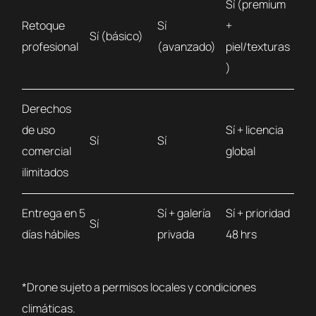
Sí (premium
Retoque
Sí
+
Sí (básico)
profesional
(avanzado)
piel/texturas
)
Derechos
de uso
Sí + licencia
Sí
Sí
comercial
global
ilimitados
Entrega en 5
Sí + galería
Sí + prioridad
Sí
días hábiles
privada
48 hrs
*Drone sujeto a permisos locales y condiciones
climáticas.