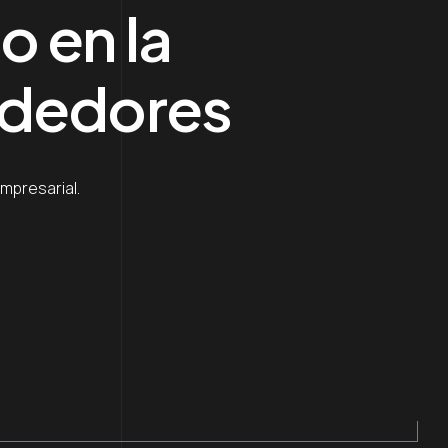
 en la
ndedores
mpresarial.