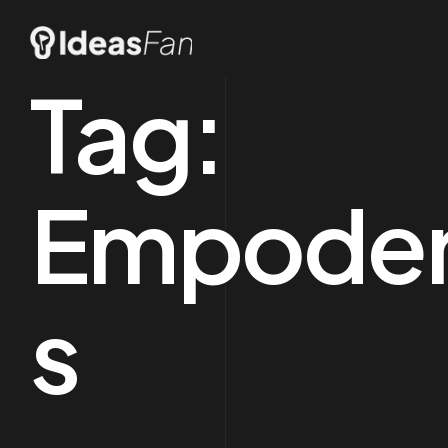
Tag:
Empoder
s