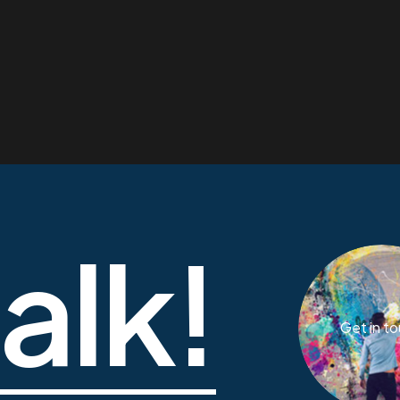
talk!
Get in t