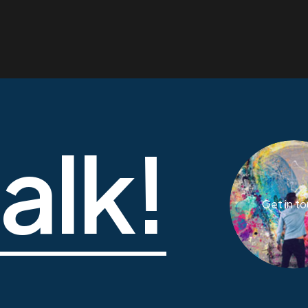
talk!
Get in t