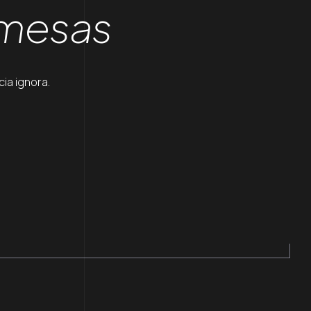
omesas
ia ignora.