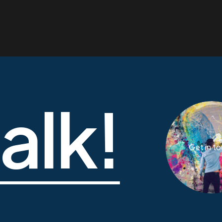
talk!
Get in t