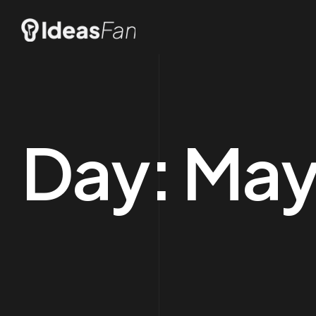
Day:
May