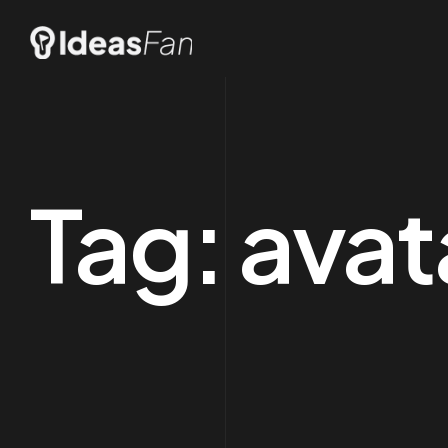
Tag:
avat