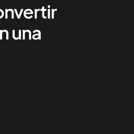
nvertir
n una