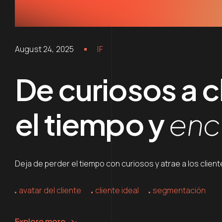
August 24, 2025
IF
De curiosos a 
el tiempo y
enco
Deja de perder el tiempo con curiosos y atrae a los clie
avatar del cliente
cliente ideal
segmentación
Explore more