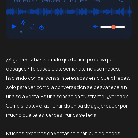
De curiosos a clientes: Cómo dejar de perder el tiempo
00:00
/
03:49
y
encontrar a tu cliente ideal
x1
¿Alguna vez has sentido que tu tiempo se va por el
desagüe? Te pasas días, semanas, incluso meses,
hablando con personas interesadas en lo que ofreces,
solo para ver cómo la conversación se desvanece sin
una sola venta. Es una sensación frustrante, ¿verdad?
Como si estuvieras llenando un balde agujereado: por
mucho que te esfuerces, nunca se llena.
Muchos expertos en ventas te dirán que no debes