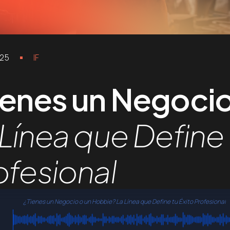
025
IF
ienes un Negoci
 Línea que Define 
ofesional
¿Tienes un Negocio o un Hobbie?
La Línea que Define tu Éxito Profesional