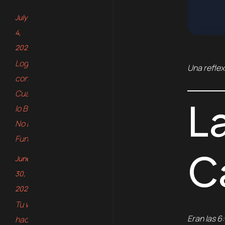
July
4,
2026
Logos
Una reflex
con IA:
Cuando
L
lo Bello
No Es lo
Funcional
C
June
30,
2026
Tu web no
Eran las 6
hace magia: