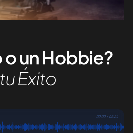
o o un Hobbie?
tu Éxito
00:00
/
06:24