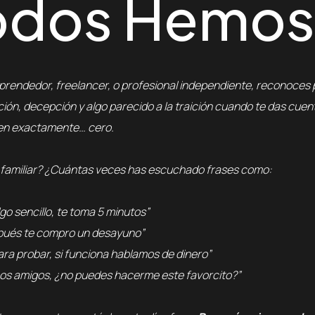
odos Hemos
prendedor, freelancer, o profesional independiente, reconoce
ción, decepción y algo parecido a la traición cuando te das cue
 en exactamente… cero.
 familiar? ¿Cuántas veces has escuchado frases como:
 algo sencillo, te toma 5 minutos”
spués te compro un desayuno”
 para probar, si funciona hablamos de dinero”
mos amigos, ¿no puedes hacerme este favorcito?”