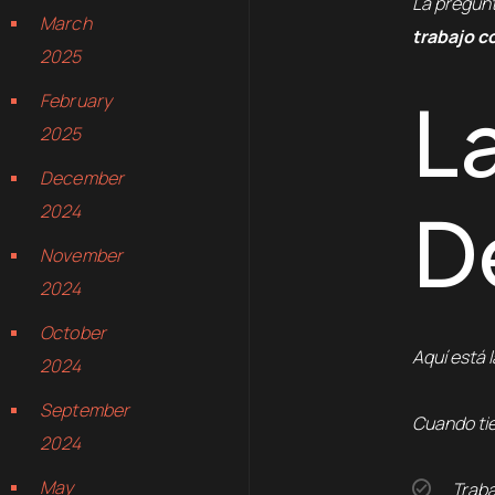
La pregun
March
trabajo c
2025
La
February
2025
December
D
2024
November
2024
October
Aquí está 
2024
September
Cuando tie
2024
May
Trab