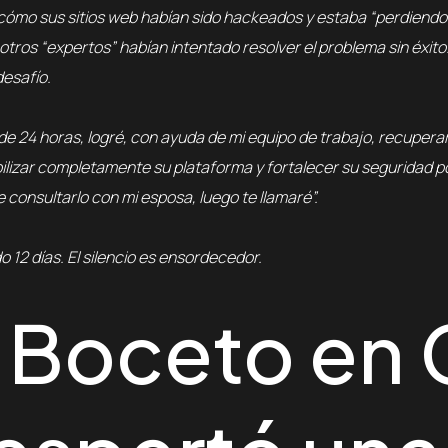
cómo sus sitios web habían sido hackeados y estaba “perdiend
otros “expertos” habían intentado resolver el problema sin éxito
desafío.
e 24 horas, logré, con ayuda de mi equipo de trabajo, recuperar 
ilizar completamente su plataforma y fortalecer su seguridad 
 consultarlo con mi esposa, luego te llamaré”
.
 12 días. El silencio es ensordecedor.
l Boceto en