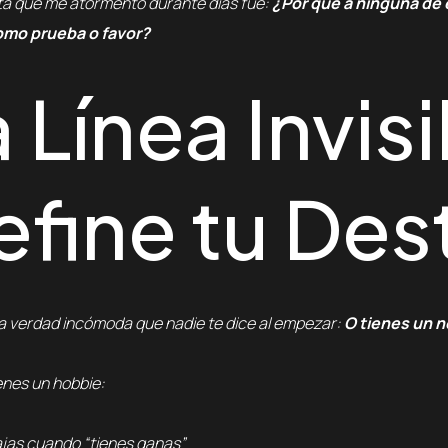
ta que me atormentó durante días fue:
¿Por qué a ninguna de e
omo prueba o favor?
 Línea Invis
efine tu Des
la verdad incómoda que nadie te dice al empezar:
O tienes un n
nes un hobbie:
ajas cuando “tienes ganas”