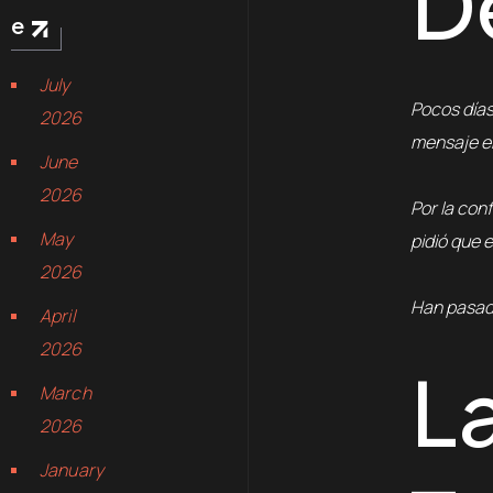
D
e
July
Pocos día
2026
mensaje em
June
2026
Por la con
May
pidió que e
2026
Han pasado
April
2026
L
March
2026
January