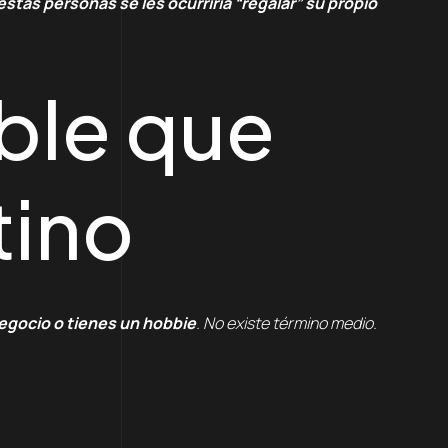
stas personas se les ocurriría “regalar” su propio
ible que
tino
egocio o tienes un hobbie
. No existe término medio.