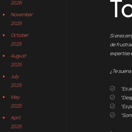
T
2026
November
2025
October
Si eres em
2025
de frustra
expertise
August
2025
¿Te suena
July
2025
“Es
May
“De
2025
“Es
“So
April
2025