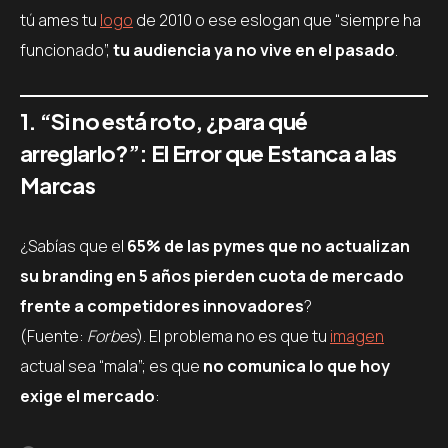
tú ames tu
logo
de 2010 o ese eslogan que “siempre ha
funcionado”,
tu audiencia ya no vive en el pasado
.
1. “Si no está roto, ¿para qué
arreglarlo?”: El Error que Estanca a las
Marcas
¿Sabías que el
65% de las pymes que no actualizan
su branding en 5 años pierden cuota de mercado
frente a competidores innovadores
?
(Fuente:
Forbes
). El problema no es que tu
imagen
actual sea “mala”; es que
no comunica lo que hoy
exige el mercado
: