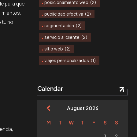
posicionamiento web
(2)
ble para que
dimientos,
publicidad efectiva
(2)
e tú no
segmentación
(2)
servicio al cliente
(2)
sitio web
(2)
viajes personalizados
(1)
Calendar
August 2026
l
M
T
W
T
F
S
S
encia,
1
2