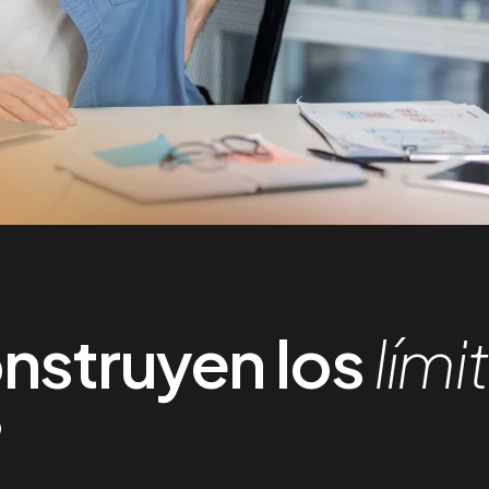
nstruyen los
lími
?