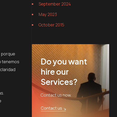
September 2024
May 2023
October 2015
 porque
Do you want
do tenemos
 claridad
hire our
Services?
as.
Contact us now.
e
Contact us